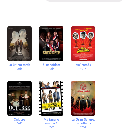
La última tarde
El candidato
Así nomás
2016
2016
2016
Octubre
Mañana te
La Gran Sangre:
cuento 2
La película
2010
2008
2007