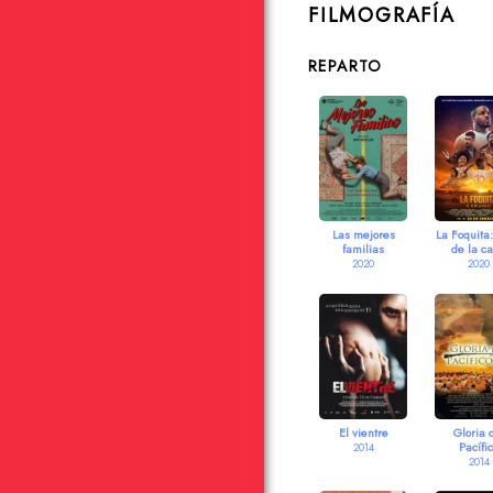
FILMOGRAFÍA
REPARTO
Las mejores
La Foquita:
familias
de la ca
2020
2020
El vientre
Gloria 
Pacífi
2014
2014