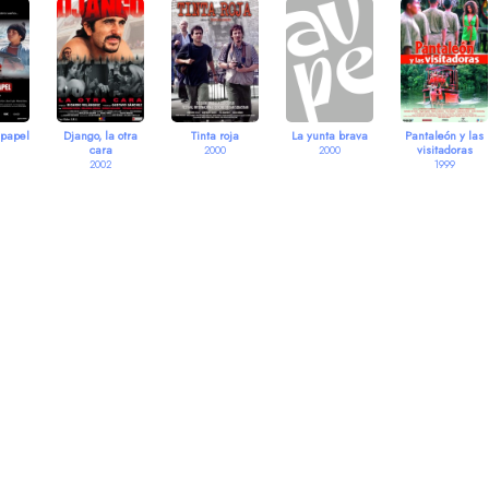
 papel
Django, la otra
Tinta roja
La yunta brava
Pantaleón y las
cara
visitadoras
2000
2000
2002
1999