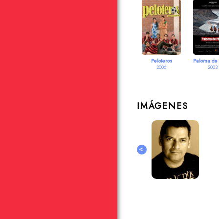
Peloteros
Paloma de
2006
2003
IMÁGENES
<