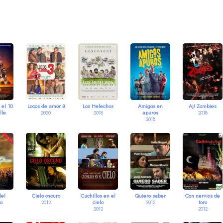
 el 10
Locos de amor 3
Los Helechos
Amigos en
Aj! Zombies
lle
apuros
2020
2018
2018
2018
del
Cielo oscuro
Cuchillos en el
Quiero saber
Con nervios de
co
cielo
toro
2012
2012
2012
2012