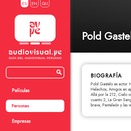
ES
EN
QU
Pold Gaste
BIOGRAFÍA
Pold Gastelo es actor. 
Helechos, Amigos en apu
Películas
Allá por la 212, Cielo 
cuento 2, La Gran Sangr
brava, Pantaleón y las vi
Personas
Empresas