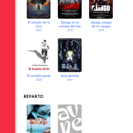
El corazón de la
Django, en el
Django, sangre
luna
nombre del hijo
de mi sangre
2021
2019
2018
El caudillo pardo
Bala perdida
2005
2001
REPARTO