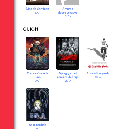
Días de Santiago
Amores
desesperados
2004
1986
GUION
El corazón de la
Django, en el
El caudillo pardo
luna
nombre del hijo
2005
2021
2019
Bala perdida
2001