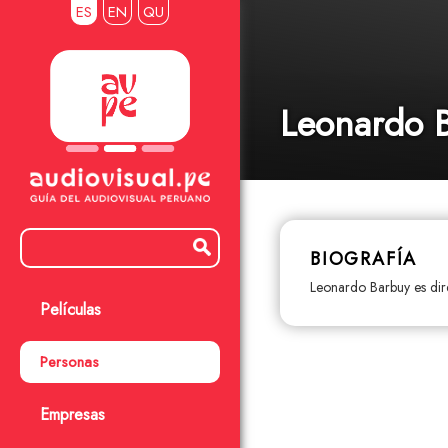
ES
EN
QU
Leonardo 
BIOGRAFÍA
Leonardo Barbuy es dire
Películas
Personas
Empresas