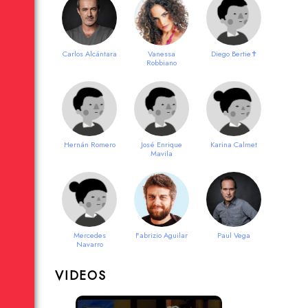
Carlos Alcántara
Vanessa
Diego Bertie✝
Robbiano
Hernán Romero
José Enrique
Karina Calmet
Mavila
Mercedes
Fabrizio Aguilar
Paul Vega
Navarro
VIDEOS