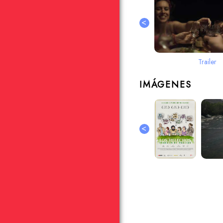
<
Trailer
IMÁGENES
<