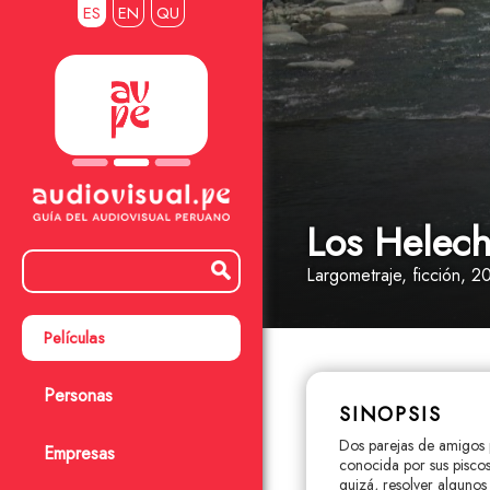
ES
EN
QU
Los Helec
Largometraje
, ficción
, 2
Películas
Personas
SINOPSIS
Dos parejas de amigos 
Empresas
conocida por sus piscos.
quizá, resolver algunos