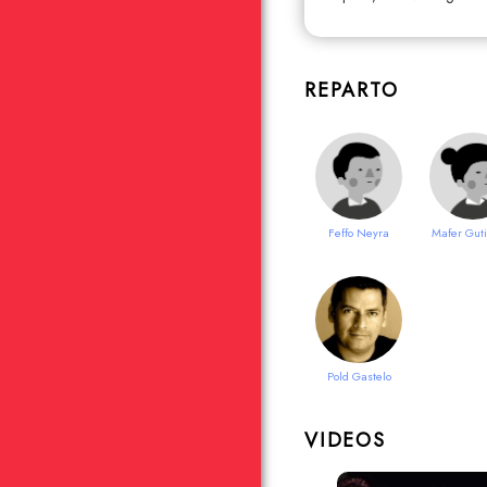
REPARTO
Feffo Neyra
Mafer Guti
Pold Gastelo
VIDEOS