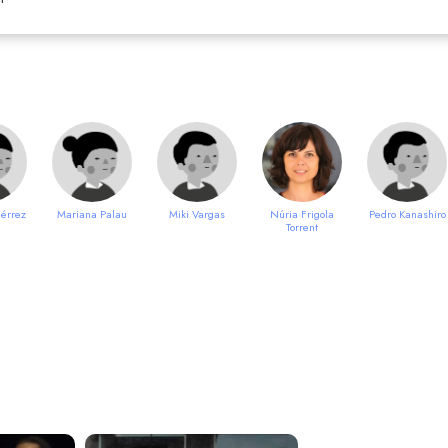
érrez
Mariana Palau
Miki Vargas
Núria Frigola
Pedro Kanashiro
Torrent