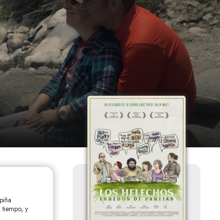
piña
l tiempo, y