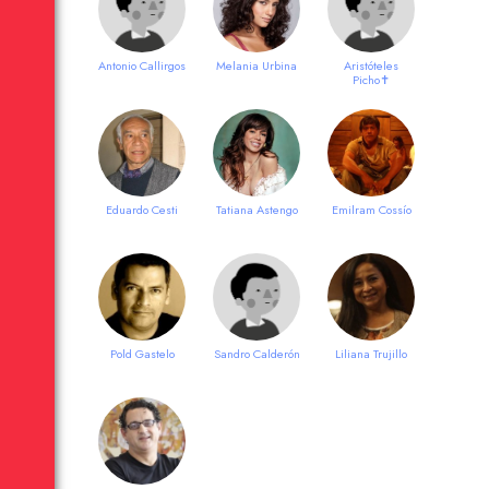
Antonio Callirgos
Melania Urbina
Aristóteles
Picho✝
Eduardo Cesti
Tatiana Astengo
Emilram Cossío
Pold Gastelo
Sandro Calderón
Liliana Trujillo