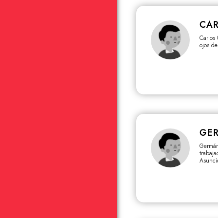
CAR
Carlos 
ojos de
GE
Germán
trabaja
Asunció
Ilumino
Five.