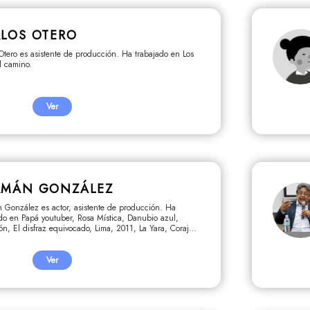
LOS OTERO
Otero es asistente de producción. Ha trabajado en Los
l camino.
Ver
RMÁN GONZÁLEZ
 González es actor, asistente de producción. Ha
do en Papá youtuber, Rosa Mística, Danubio azul,
n, El disfraz equivocado, Lima, 2011, La Yara, Coraje,
 tu camino, Cotidiano, Alias La Gringa, Full Fathom
Ver