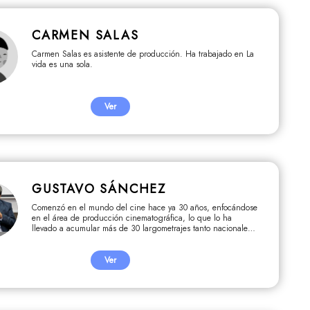
CARMEN SALAS
Carmen Salas es asistente de producción. Ha trabajado en La
vida es una sola.
Ver
GUSTAVO SÁNCHEZ
Comenzó en el mundo del cine hace ya 30 años, enfocándose
en el área de producción cinematográfica, lo que lo ha
llevado a acumular más de 30 largometrajes tanto nacionales
como extranjeros, ganando con muchos de ellos diferentes
premios y reconocimiento de la crítica especializada . Esto lo
lleva a fundar en el 2008 La Soga Producciones luego de la
Ver
experiencia y aprendizaje vivido en inca Films.