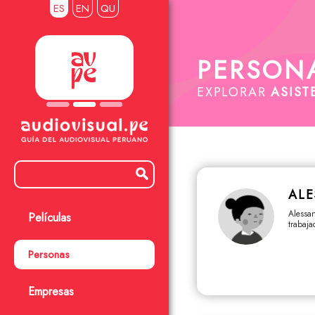
ES
EN
QU
PERSON
EXPLORAR
ASIST
ALE
Alessan
Películas
trabaj
Personas
Empresas