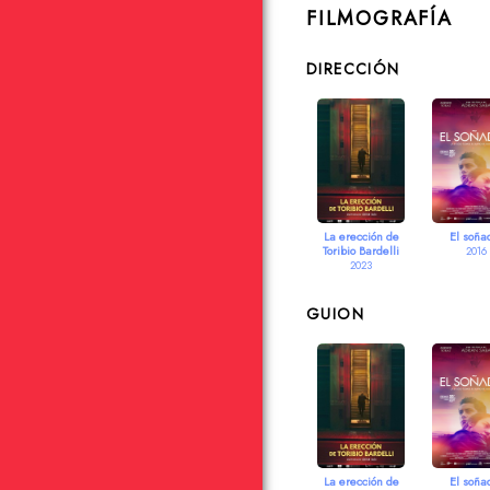
FILMOGRAFÍA
DIRECCIÓN
La erección de
El soña
Toribio Bardelli
2016
2023
GUION
La erección de
El soña