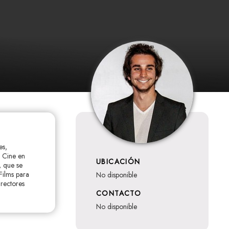
es,
r Cine en
UBICACIÓN
, que se
Films para
no disponible
irectores
CONTACTO
no disponible