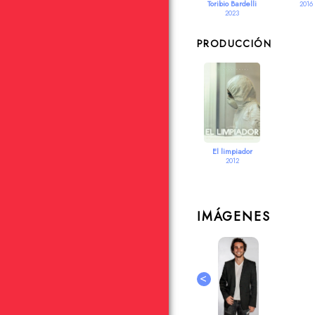
Toribio Bardelli
2016
2023
PRODUCCIÓN
El limpiador
2012
IMÁGENES
<