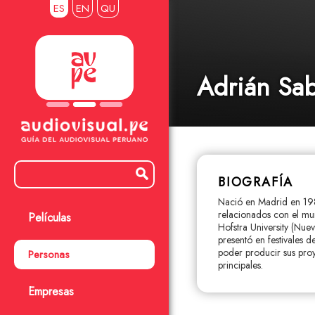
ES
EN
QU
Adrián Sa
BIOGRAFÍA
Nació en Madrid en 198
relacionados con el mun
Películas
Hofstra University (Nuev
presentó en festivales 
poder producir sus proy
Personas
principales.
Empresas