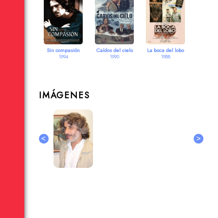
Sin compasión
Caídos del cielo
La boca del lobo
1994
1990
1988
IMÁGENES
<
>