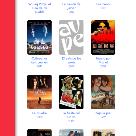
Willaq Pirqa, el
La pasión de
Dos besos
cine de mi
Javier
2015
pueblo
2019
2019
Coliseo, los
El país de los
Muero por
campeones
saxos
Muriel
2011
2007
2007
La prueba
La fiesta del
Bajo la piel
Chivo
2006
1996
2005