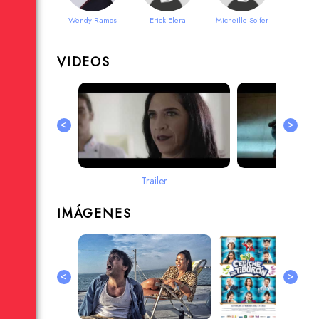
Wendy Ramos
Erick Elera
Micheille Soifer
VIDEOS
<
>
Trailer
Teas
IMÁGENES
<
>