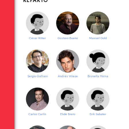
REPARTO
César Ritter
Gustavo Bueno
Manuel Gold
Sergio Galliani
Andrés Wiese
Brunella Horna
Carlos Carlín
Elide Brero
Erik Sabater