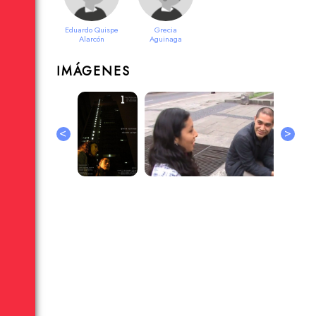
Eduardo Quispe
Grecia
Alarcón
Aguinaga
Zanabria
IMÁGENES
<
>