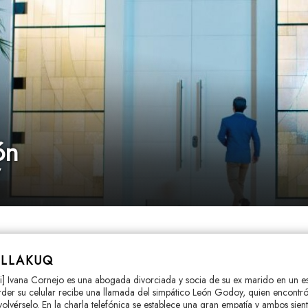
ón
7
ILLAKUQ
nmi] Ivana Cornejo es una abogada divorciada y socia de su ex marido en un e
rder su celular recibe una llamada del simpático León Godoy, quien encontró 
volvérselo. En la charla telefónica se establece una gran empatía y ambos sien