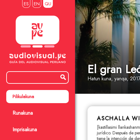
ES
EN
QU
El gran Le
Hatun kuna
, yanqa
, 201
Pilikulakuna
Runakuna
ASCHALLA W
[kastillasimi llankasha
Imprisakuna
jurídico. Después de pe
tiene la intención de de