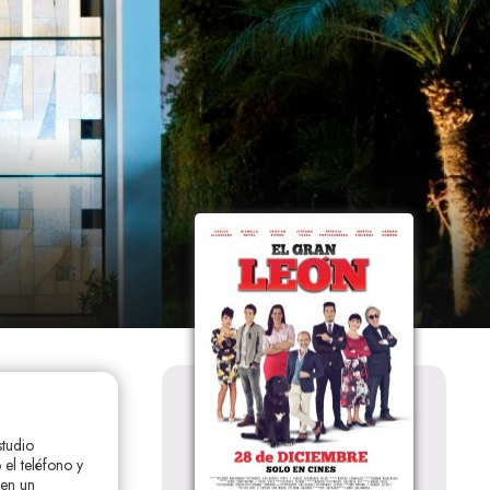
studio
el teléfono y
ten un