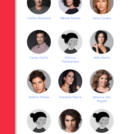
Carlos Alcántara
Wendy Ramos
Katia Condos
Carlos Carlín
Patricia
Sofía Rocha
Portocarrero
Andrés Wiese
Gianella Neyra
Johanna San
Miguel