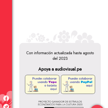
Alberto Arévalo
Alberto Barzola
Con información actualizada hasta agosto
Alberto Borello
Alberto
Herskovits
del 2023
Apoya a audiovisual.pe
Alberto Soria
Aldo Miyashiro