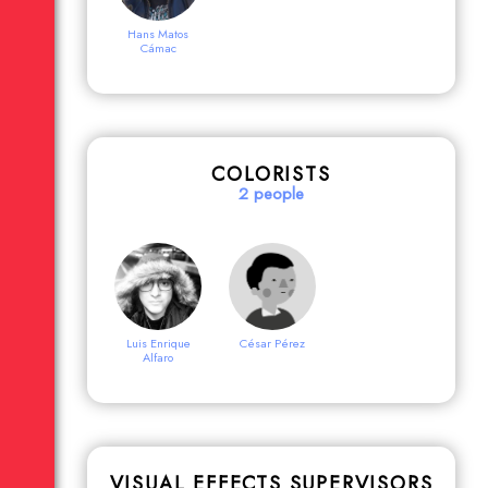
Hans Matos
Cámac
Irene Cajías
Javier Becerra
Heraud
COLORISTS
2 people
Javier
Juan Daniel F.
Portocarrero
Molero
Luis Enrique
César Pérez
Martin Eller
Mauricio Franco
Alfaro
Tosso
VISUAL EFFECTS SUPERVISORS