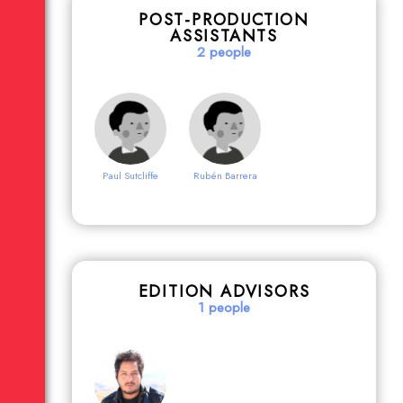
POST-PRODUCTION
José Huamán
Joseph Lora
Turpo
ASSISTANTS
2 people
Rafael Arévalo
Wesley
Verástegui
Milko Villalobos
Paul Sutcliffe
Rubén Barrera
Angela Vera
Carlos Álvarez
Temoche
Pacheco
EDITION ADVISORS
1 people
César A.
Fabricio Deza
Vivanco Luna