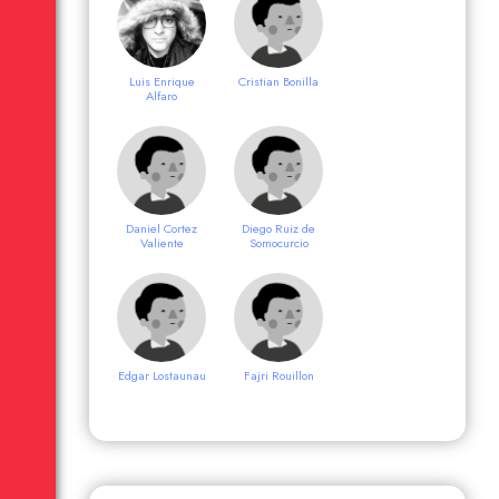
Michèle André
Alex Cruz
Luis Enrique
Cristian Bonilla
Alfaro
Alfonso Rosas
Danielle Fillios
Priego
Daniel Cortez
Diego Ruiz de
Valiente
Somocurcio
Edgar Lostaunau
Eduardo Pinto
Edgar Lostaunau
Fajri Rouillon
Gianfranco
Justin Beach
Annichini