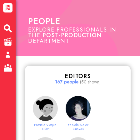
PEOPLE
EXPLORE PROFESSIONALS IN
THE
POST-PRODUCTION
DEPARTMENT
EDITORS
167 people
(50 shown)
Patricia Vioque
Fabiola Sialer
Díaz
Cuevas