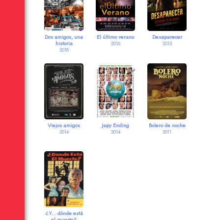
Dos amigos, una
El último verano
Desaparecer
historia
2016
2015
2018
Viejos amigos
Japy Ending
Bolero de noche
2014
2014
2011
¿Y... dónde está
el muerto?