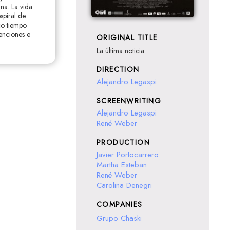
na. La vida
spiral de
co tiempo
enciones e
ORIGINAL TITLE
La última noticia
DIRECTION
Alejandro Legaspi
SCREENWRITING
Alejandro Legaspi
René Weber
PRODUCTION
Javier Portocarrero
Martha Esteban
René Weber
Carolina Denegri
COMPANIES
Grupo Chaski