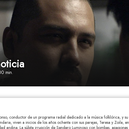
oticia
00 min.
Alonso, conductor de un programa radial dedicado a la música folklórica, y s
daria, viven a inicios de los años ochenta con sus parejas, Teresa y Zoila, e
dad andina. La súbita irrupción de Sendero Luminoso con bombas, apagones 