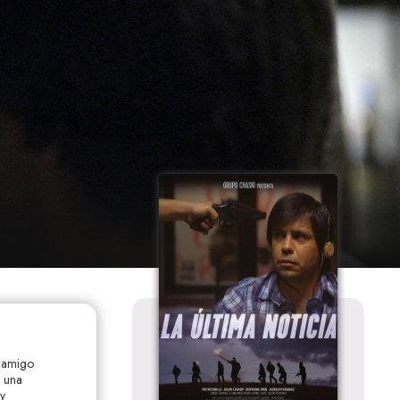
u amigo
n una
y