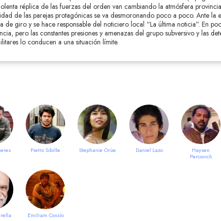
violenta réplica de las fuerzas del orden van cambiando la atmósfera provincia
elicidad de las parejas protagónicas se va desmoronando poco a poco. Ante la e
a de giro y se hace responsable del noticiero local “La última noticia”. En po
cia, pero las constantes presiones y amenazas del grupo subversivo y las det
ilitares lo conducen a una situación límite.
ceres
Pietro Sibille
Stephanie Orúe
Daniel Lazo
Haysen
Percovich
rella
Emilram Cossío