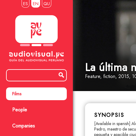
ES
EN
QU
La última n
Feature
, fiction
, 2015, 1
Films
People
SYNOPSIS
[Available in spanish] 
Companies
Pedro, maestro de secun
pequeña y apacible ciu