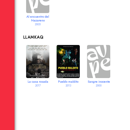
Al encuentro del
Nazareno
2005
LLAMKAQ
La casa rosada
Pueblo maldito
Sangre inocente
2017
2013
2000