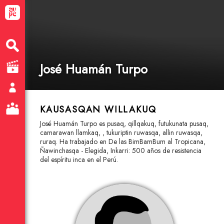
José Huamán Turpo
KAUSASQAN WILLAKUQ
José Huamán Turpo es pusaq, qillqakuq, futukunata pusaq,
camarawan llamkaq, , tukuriptin ruwasqa, allin ruwasqa,
ruraq. Ha trabajado en De las BimBamBum al Tropicana,
Ñawinchasqa - Elegida, Inkarri: 500 años de resistencia
del espíritu inca en el Perú.