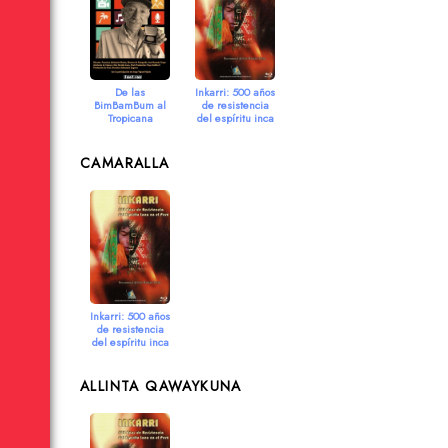
De las
Inkarri: 500 años
BimBamBum al
de resistencia
Tropicana
del espíritu inca
en el Perú
2017
2013
CAMARALLA
Inkarri: 500 años
de resistencia
del espíritu inca
en el Perú
2013
ALLINTA QAWAYKUNA