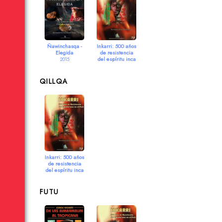
Ñawinchasqa -
Inkarri: 500 años
Elegida
de resistencia
del espíritu inca
2015
en el Perú
2013
QILLQA
Inkarri: 500 años
de resistencia
del espíritu inca
en el Perú
2013
FUTU