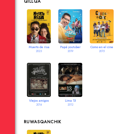
QILLQA
Muerto de risa
Papá youtuber
Como en el cine
2023
2019
2015
Viejos amigos
Lima 13
2014
2012
RUWASQANCHIK