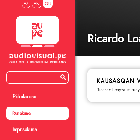
ES
EN
QU
Ricardo Lo
KAUSASQAN 
Ricardo Loayza es ruqya
Pilikulakuna
Runakuna
Imprisakuna