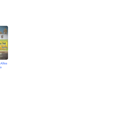
 Altos
o