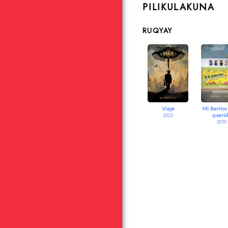
PILIKULAKUNA
RUQYAY
Viaje
Mi Barrios
querid
2022
2019