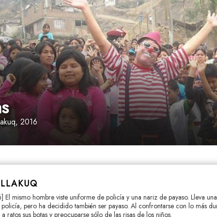
as
lakuq
, 2016
ILLAKUQ
mi] El mismo hombre viste uniforme de policía y una nariz de payaso. Lleva una
s policía, pero ha decidido también ser payaso. Al confrontarse con lo más du
a ratos sus botas y preocuparse sólo de las risas de los niños.