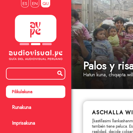
ES
EN
QU
Palos y ris
Hatun kuna
, chiqapta wil
Pilikulakuna
Runakuna
ASCHALLA W
[kastillasimi llankashan
Imprisakuna
también tiene peluca. E
realidad, decide colgar 