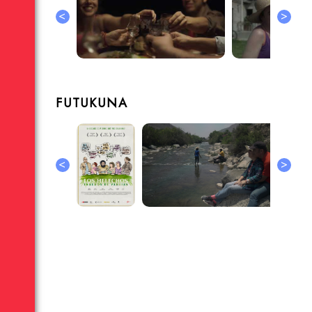
<
>
FUTUKUNA
<
>