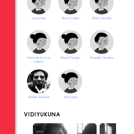
Lucas Pen
Vera Crispín
Efrén Castillo
Katia de la Cruz
Marta Postigo
Ricardo Canales
Lapoint
Rafael Arévalo
Tilsa Otta
VIDIYUKUNA