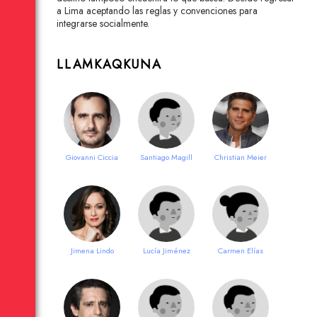
a Lima aceptando las reglas y convenciones para
integrarse socialmente.
LLAMKAQKUNA
Giovanni Ciccia
Santiago Magill
Christian Meier
Jimena Lindo
Lucía Jiménez
Carmen Elías