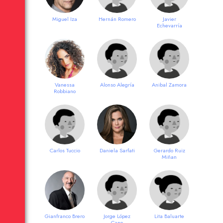
Miguel Iza
Hernán Romero
Javier
Echevarría
Vanessa
Alonso Alegría
Anibal Zamora
Robbiano
Carlos Tuccio
Daniela Sarfati
Gerardo Ruiz
Miñan
Gianfranco Brero
Jorge López
Lita Baluarte
Cano