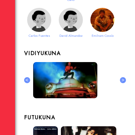
Carlos Fuentes
David Almandoz
Emilram Cossío
VIDIYUKUNA
<
>
FUTUKUNA