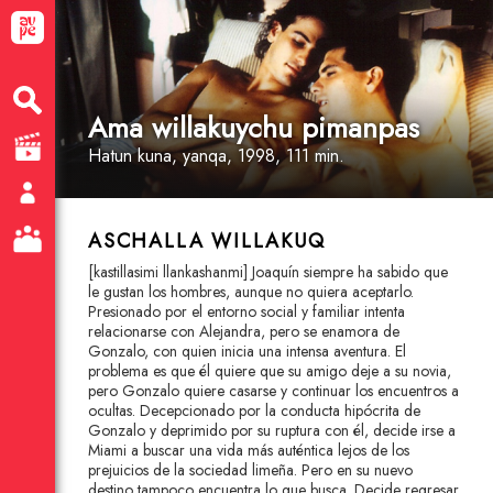
Ama willakuychu pimanpas
Hatun kuna
, yanqa
, 1998, 111 min.
ASCHALLA WILLAKUQ
[kastillasimi llankashanmi] Joaquín siempre ha sabido que
le gustan los hombres, aunque no quiera aceptarlo.
Presionado por el entorno social y familiar intenta
relacionarse con Alejandra, pero se enamora de
Gonzalo, con quien inicia una intensa aventura. El
problema es que él quiere que su amigo deje a su novia,
pero Gonzalo quiere casarse y continuar los encuentros a
ocultas. Decepcionado por la conducta hipócrita de
Gonzalo y deprimido por su ruptura con él, decide irse a
Miami a buscar una vida más auténtica lejos de los
prejuicios de la sociedad limeña. Pero en su nuevo
destino tampoco encuentra lo que busca. Decide regresar