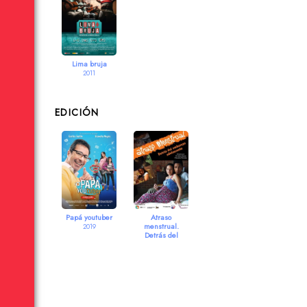
Lima bruja
2011
EDICIÓN
Papá youtuber
Atraso
menstrual.
2019
Detrás del
embarazo
adolescente
2012