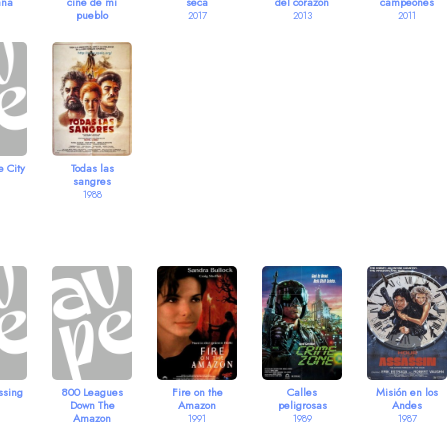
ana
cine de mi
seca
del corazón
campeones
pueblo
2017
2013
2011
2019
 City
Todas las
sangres
1988
ssing
800 Leagues
Fire on the
Calles
Misión en los
Down The
Amazon
peligrosas
Andes
Amazon
1991
1989
1987
1993