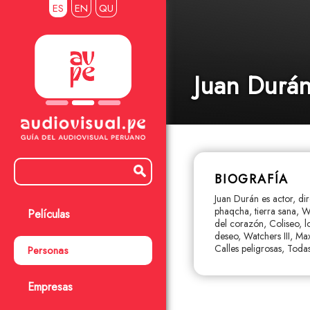
ES
EN
QU
Juan Durá
BIOGRAFÍA
Juan Durán es actor, di
phaqcha, tierra sana, W
Películas
del corazón, Coliseo, 
deseo, Watchers III, M
Calles peligrosas, Todas
Personas
Empresas