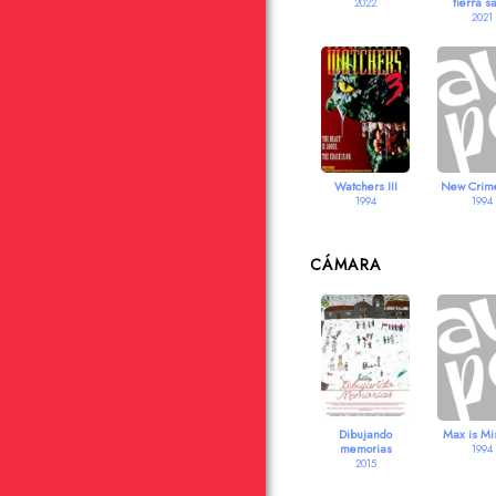
tierra s
2022
2021
Watchers III
New Crime
1994
1994
CÁMARA
Dibujando
Max is Mi
memorias
1994
2015