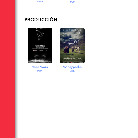
2023
2021
PRODUCCIÓN
Yana-Wara
Wiñaypacha
2023
2017