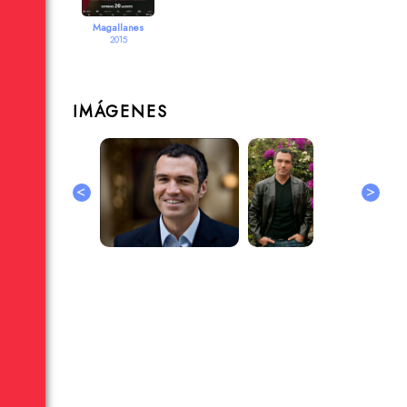
Magallanes
2015
IMÁGENES
<
>