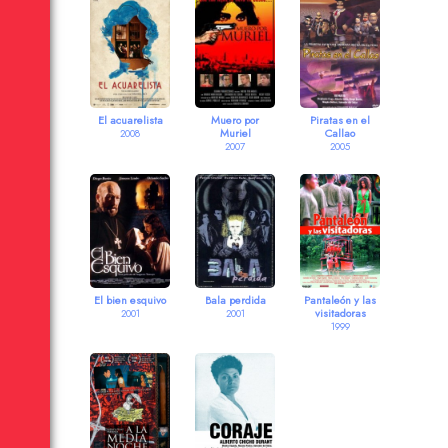
El acuarelista
Muero por
Piratas en el
Muriel
Callao
2008
2007
2005
El bien esquivo
Bala perdida
Pantaleón y las
visitadoras
2001
2001
1999