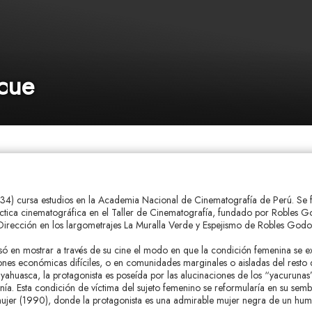
cue
34) cursa estudios en la Academia Nacional de Cinematografía de Perú. Se f
áctica cinematográfica en el Taller de Cinematografía, fundado por Robles 
Dirección en los largometrajes La Muralla Verde y Espejismo de Robles Godo
só en mostrar a través de su cine el modo en que la condición femenina se e
nes económicas difíciles, o en comunidades marginales o aisladas del resto 
 ayahuasca, la protagonista es poseída por las alucinaciones de los “yacurunas
nía. Esta condición de víctima del sujeto femenino se reformularía en su sem
jer (1990), donde la protagonista es una admirable mujer negra de un humi