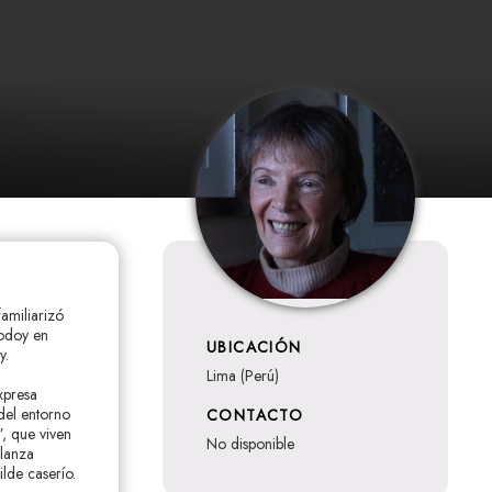
amiliarizó
Godoy en
UBICACIÓN
y.
Lima (Perú)
xpresa
del entorno
CONTACTO
”, que viven
no disponible
blanza
lde caserío.