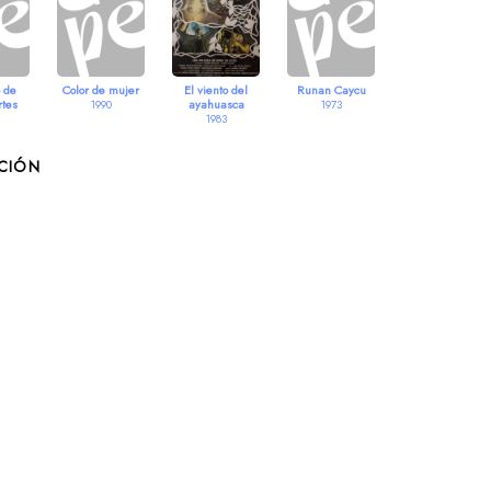
o de
Color de mujer
El viento del
Runan Caycu
rtes
ayahuasca
1990
1973
1983
CCIÓN