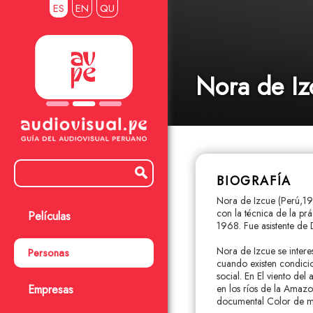
ES
EN
QU
Nora de Iz
BIOGRAFÍA
Nora de Izcue (Perú,19
con la técnica de la pr
Películas
1968. Fue asistente de 
Nora de Izcue se intere
Personas
cuando existen condicio
social. En El viento del
Empresas
en los ríos de la Amazo
documental Color de mu