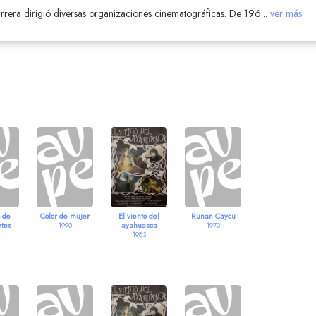
arrera dirigió diversas organizaciones cinematográficas. De 196
...
ver más
o de
Color de mujer
El viento del
Runan Caycu
rtes
ayahuasca
1990
1973
1983