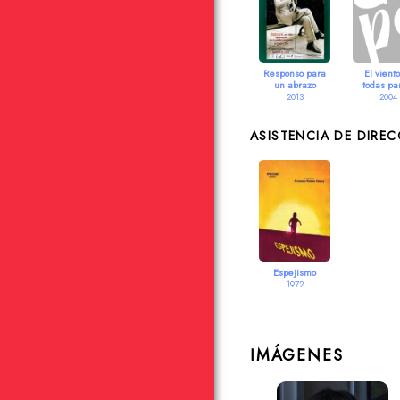
Responso para
El vient
un abrazo
todas pa
2013
2004
ASISTENCIA DE DIRE
Espejismo
1972
IMÁGENES