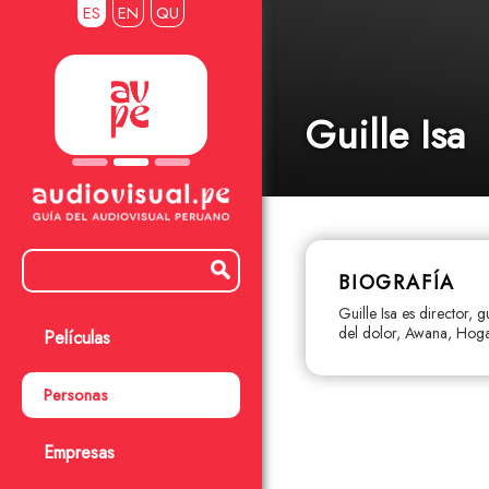
ES
EN
QU
Guille Isa
BIOGRAFÍA
Guille Isa es director, 
del dolor, Awana, Hogar
Películas
Personas
Empresas