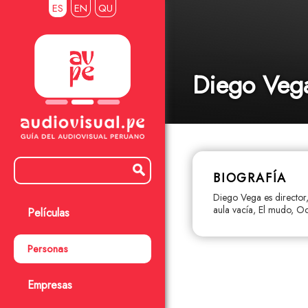
ES
EN
QU
Diego Veg
BIOGRAFÍA
Diego Vega es director,
aula vacía, El mudo, Oct
Películas
Personas
Empresas