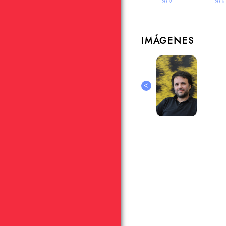
2019
2016
IMÁGENES
<