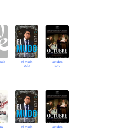
acía
El mudo
Octubre
2013
2010
ro
El mudo
Octubre