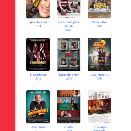
Igualita a mi
Un mundo para
Papá x tres
Julius
2021
2019
2021
El candidato
Locos de amor
¡Asu mare! 2
2016
2016
2015
¡Asu mare!
Cuatro
Un cuerpo
desnudo
2013
2009