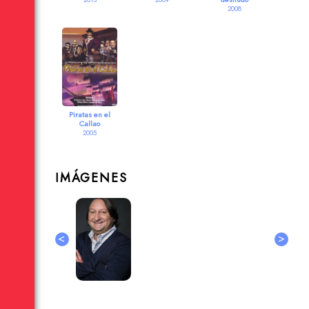
2008
Piratas en el
Callao
2005
IMÁGENES
<
>