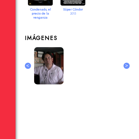
Condenado, el
Súper Cóndor
precio de la
2015
venganza
2021
IMÁGENES
<
>