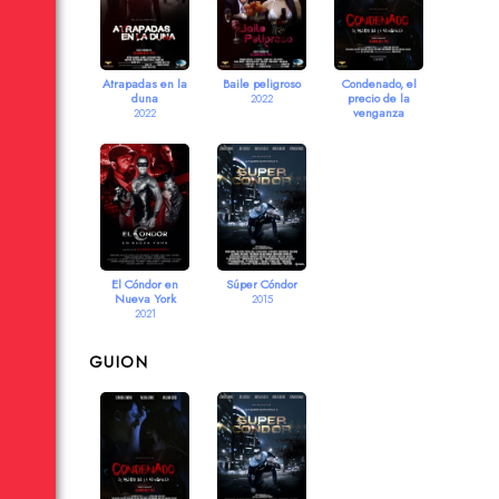
Atrapadas en la
Baile peligroso
Condenado, el
duna
precio de la
2022
venganza
2022
2021
El Cóndor en
Súper Cóndor
Nueva York
2015
2021
GUION