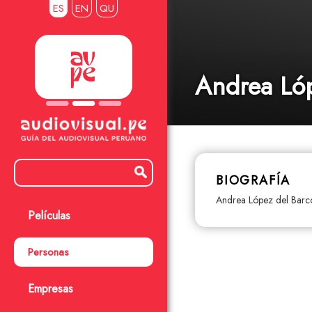
ES
EN
QU
Andrea Lóp
BIOGRAFÍA
Andrea López del Barco 
Películas
Personas
Empresas