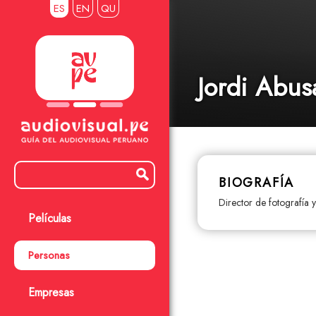
ES
EN
QU
Jordi Abus
BIOGRAFÍA
Director de fotografía 
Películas
Personas
Empresas