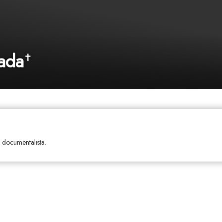
ada
✝
y documentalista.