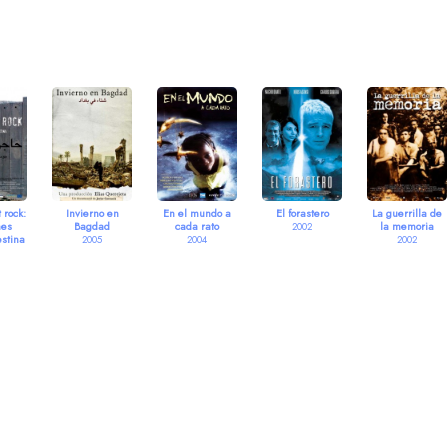
 rock:
Invierno en
En el mundo a
El forastero
La guerrilla de
nes
Bagdad
cada rato
la memoria
2002
stina
2005
2004
2002