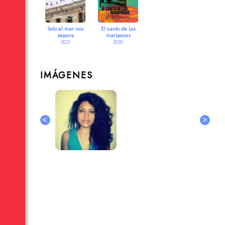
Solo el mar nos
El canto de las
separa
mariposas
2021
2020
IMÁGENES
<
>