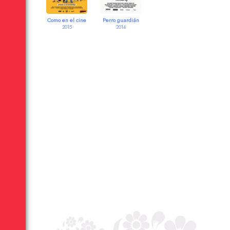
Como en el cine
Perro guardián
2015
2014