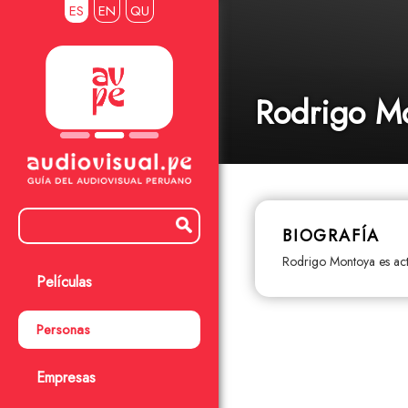
ES
EN
QU
Rodrigo M
BIOGRAFÍA
Rodrigo Montoya es act
Películas
Personas
Empresas