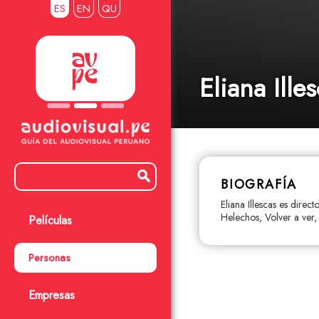
ES
EN
QU
Eliana Ille
BIOGRAFÍA
Eliana Illescas es dire
Helechos, Volver a ver
Películas
Personas
Empresas