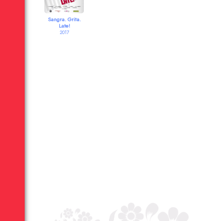
Sangra. Grita.
Late!
2017