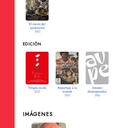
El viento del
ayahuasca
1983
EDICIÓN
Trilogía muda
Reportaje a la
Amores
muerte
desesperados
2022
1993
1986
IMÁGENES