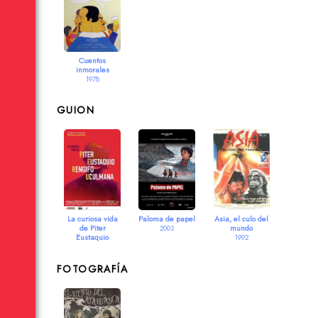
Cuentos
inmorales
1978
GUION
La curiosa vida
Paloma de papel
Asia, el culo del
de Piter
mundo
2003
Eustaquio
1992
Rengifo
Uculmana
2014
FOTOGRAFÍA