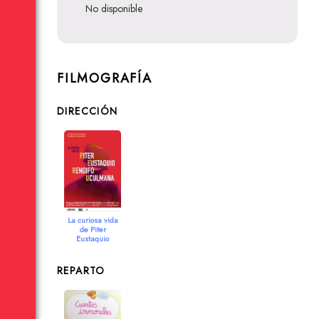
no disponible
FILMOGRAFÍA
DIRECCIÓN
La curiosa vida
de Piter
Eustaquio
Rengifo
Uculmana
2014
REPARTO