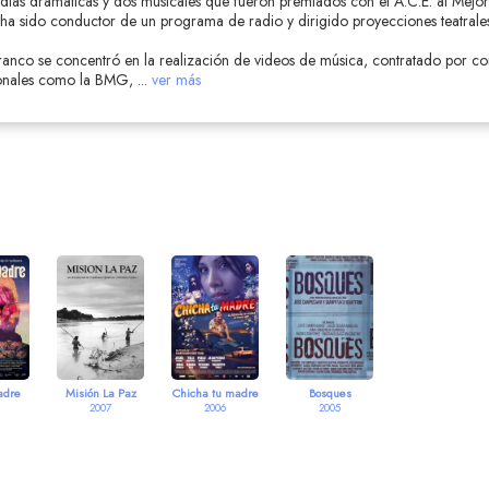
dias dramáticas y dos musicales que fueron premiados con el A.C.E. al Mejor
a sido conductor de un programa de radio y dirigido proyecciones teatrales
ranco se concentró en la realización de videos de música, contratado por c
cionales como la BMG,
...
ver más
adre
Misión La Paz
Chicha tu madre
Bosques
2007
2006
2005