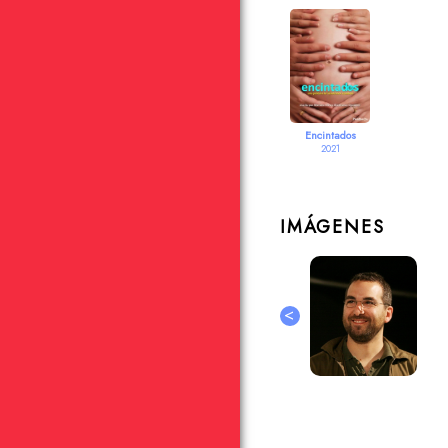
Encintados
2021
IMÁGENES
<