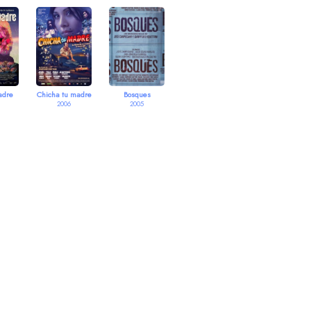
adre
Chicha tu madre
Bosques
2006
2005