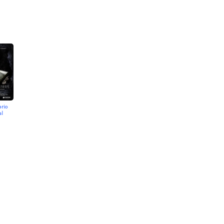
rio
al