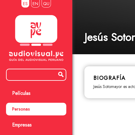
ES
EN
QU
Jesús Soto
BIOGRAFÍA
Jesús Sotomayor es acto
Películas
Personas
Empresas