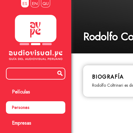
ES
EN
QU
Rodolfo Col
BIOGRAFÍA
Rodolfo Coltrinari es d
Películas
Personas
Empresas