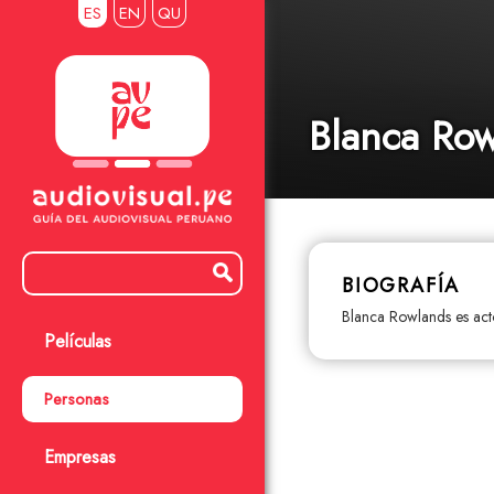
ES
EN
QU
Blanca Ro
BIOGRAFÍA
Blanca Rowlands es acto
Películas
Personas
Empresas