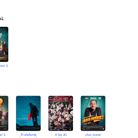
AL
mor 2
e! 2
El elefante
A los 40
¡Asu mare!