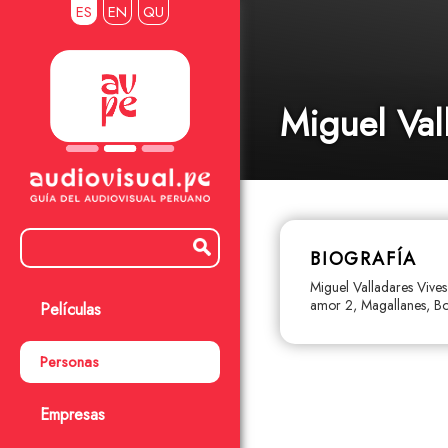
ES
EN
QU
Miguel Val
BIOGRAFÍA
Miguel Valladares Vive
amor 2, Magallanes, Boo
Películas
Personas
Empresas