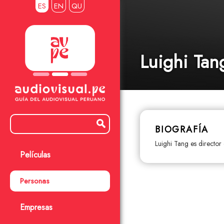
ES
EN
QU
Luighi Tan
BIOGRAFÍA
Luighi Tang es director 
Películas
Personas
Empresas