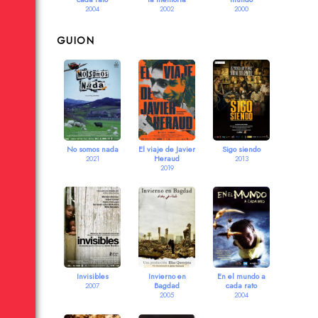
2004
2002
2000
GUION
No somos nada
El viaje de Javier
Sigo siendo
Heraud
2021
2013
2019
Invisibles
Invierno en
En el mundo a
Bagdad
cada rato
2007
2005
2004