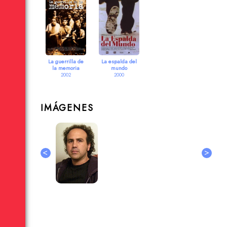
La guerrilla de
La espalda del
la memoria
mundo
2002
2000
IMÁGENES
<
>