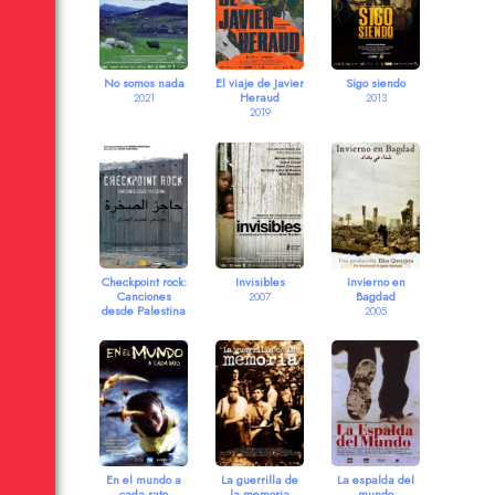
No somos nada
El viaje de Javier
Sigo siendo
Heraud
2021
2013
2019
Checkpoint rock:
Invisibles
Invierno en
Canciones
Bagdad
2007
desde Palestina
2005
2009
En el mundo a
La guerrilla de
La espalda del
cada rato
la memoria
mundo