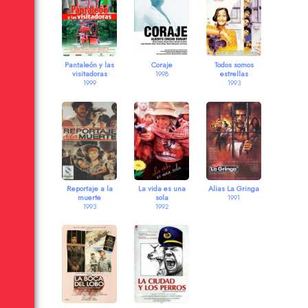
Pantaleón y las
Coraje
Todos somos
visitadoras
estrellas
1998
1999
1993
Reportaje a la
La vida es una
Alias La Gringa
muerte
sola
1991
1993
1992