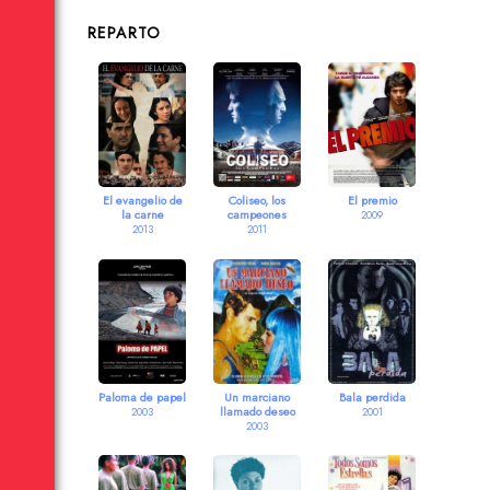
REPARTO
El evangelio de
Coliseo, los
El premio
la carne
campeones
2009
2013
2011
Paloma de papel
Un marciano
Bala perdida
llamado deseo
2003
2001
2003